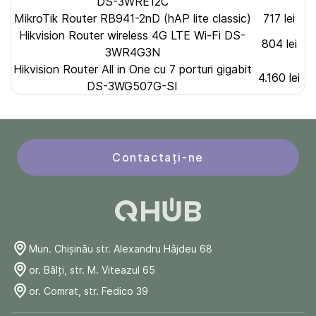
DS-3WRE12C
MikroTik Router RB941-2nD (hAP lite classic)
717 lei
Hikvision Router wireless 4G LTE Wi-Fi DS-
804 lei
3WR4G3N
Hikvision Router All in One cu 7 porturi gigabit
4.160 lei
DS-3WG507G-SI
Contactați-ne
Mun. Chişinău str. Alexandru Hâjdeu 68
or. Bălți, str. M. Viteazul 65
or. Comrat, str. Fedico 39