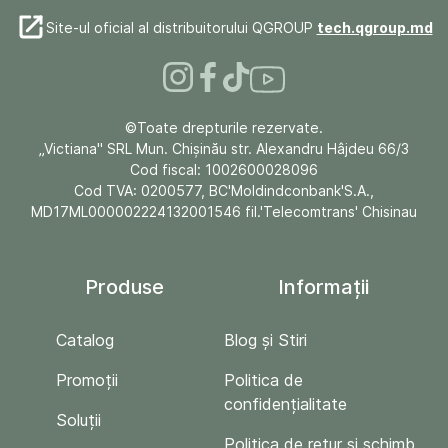
Site-ul oficial al distribuitorului QGROUP
tech.qgroup.md
©Toate drepturile rezervate.
„Victiana" SRL Mun. Chişinău str. Alexandru Hâjdeu 66/3
Cod fiscal: 1002600028096
Cod TVA: 0200577, BC'Moldindconbank'S.A.,
MD17ML000002224132001546 fil.'Telecomtrans' Chisinau
Produse
Informații
Catalog
Blog și Stiri
Promoții
Politica de
confidențialitate
Soluții
Politica de retur si schimb