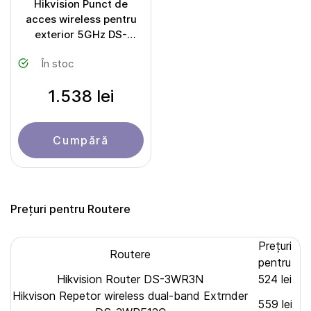
Hikvision Punct de
acces wireless pentru
exterior 5GHz DS-
3WF03C
În stoc
1.538 lei
Cumpără
Prețuri pentru Routere
Prețuri
Routere
pentru
Hikvision Router DS-3WR3N
524 lei
Hikvison Repetor wireless dual-band Extrnder
559 lei