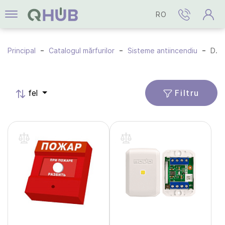
RO
Principal
Catalogul mărfurilor
Sisteme antiincendiu
Detectoare incendiu
Filtru
fel