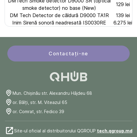
DMTech Smoke detector D9000 SR (optical
129 lei
smoke detector) no base (New)
DM Tech Detector de căldură D9000 TA1R
139 lei
Inim Sirenă sonoră neadresată IS0030RE
6.275 lei
Contactați-ne
Mun. Chişinău str. Alexandru Hâjdeu 68
or. Bălți, str. M. Viteazul 65
or. Comrat, str. Fedico 39
Site-ul oficial al distribuitorului QGROUP
tech.qgroup.md