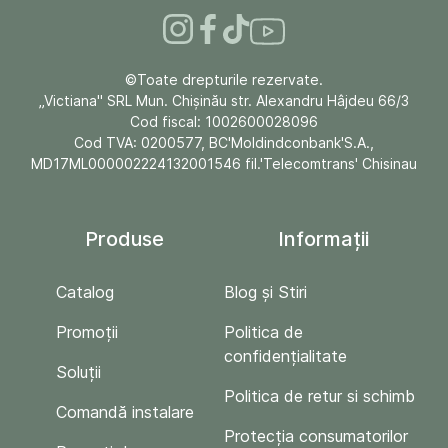
©Toate drepturile rezervate.
„Victiana" SRL Mun. Chişinău str. Alexandru Hâjdeu 66/3
Cod fiscal: 1002600028096
Cod TVA: 0200577, BC'Moldindconbank'S.A.,
MD17ML000002224132001546 fil.'Telecomtrans' Chisinau
Produse
Informații
Catalog
Blog și Stiri
Promoții
Politica de
confidențialitate
Soluții
Politica de retur si schimb
Comandă instalare
Protecția consumatorilor