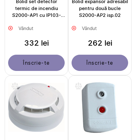
Bolid set detector
Bolid expansor adresabil
termic de incendiu
pentru două bucle
S2000-AP1 cu IP103-
S2000-AP2 isp.02
5/4
Vândut
Vândut
332 lei
262 lei
Înscrie-te
Înscrie-te