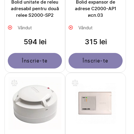
Bolid unitate de releu
Bolid expansor de
adresabil pentru două
adrese С2000-АР1
relee S2000-SP2
исп.03
Vândut
Vândut
594 lei
315 lei
Înscrie-te
Înscrie-te