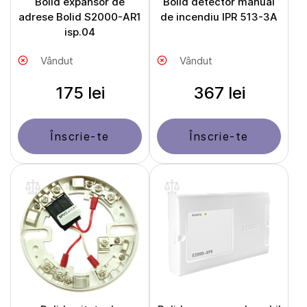
Bolid expansor de
Bolid detector manual
adrese Bolid S2000-AR1
de incendiu IPR 513-3A
isp.04
Vândut
Vândut
175 lei
367 lei
Înscrie-te
Înscrie-te