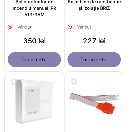
Bolid detector de
Bolid bloc de ramificație
incendiu manual IPR
și izolație BRIZ
513-3AM
Vândut
Vândut
350 lei
227 lei
Înscrie-te
Înscrie-te