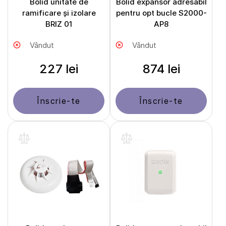
Bolid unitate de
Bolid expansor adresabil
ramificare și izolare
pentru opt bucle S2000-
BRIZ 01
AP8
Vândut
Vândut
227 lei
874 lei
Înscrie-te
Înscrie-te