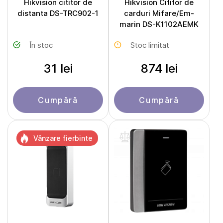
Hikvision cititor de
Hikvision Cititor de
distanta DS-TRC902-1
carduri Mifare/Em-
marin DS-K1102AEMK
În stoc
Stoc limitat
31 lei
874 lei
Cumpără
Cumpără
Vânzare fierbinte