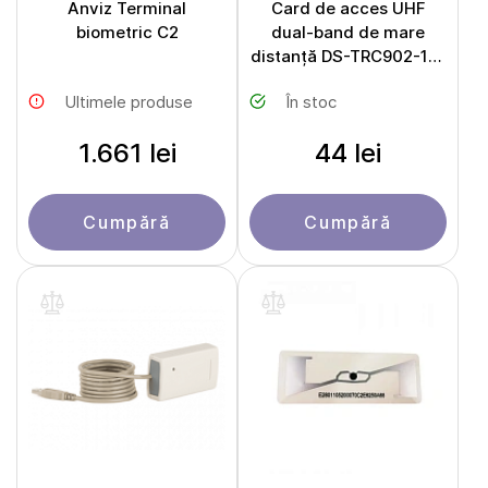
Anviz Terminal
Card de acces UHF
biometric C2
dual-band de mare
distanță DS-TRC902-1/A
(DUAL-BAND)
Ultimele produse
În stoc
1.661 lei
44 lei
Cumpără
Cumpără