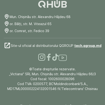
Mun. Chişinău str. Alexandru Hâjdeu 68
or. Bălți, str. M. Viteazul 65
or. Comrat, str. Fedico 39
Site-ul oficial al distribuitorului QGROUP
tech.qgroup.md
©Toate drepturile rezervate.
„Victiana" SRL Mun. Chişinău str. Alexandru Hâjdeu 66/3
Cod fiscal: 1002600028096
Cod TVA: 0200577, BC'Moldindconbank'S.A.,
MD17ML000002224132001546 fil.'Telecomtrans' Chisinau