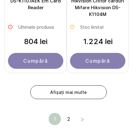
DS-K1107AEK Em Card
Hikvision Cititor carduri
Reader
Mifare Hikvision DS-
K1104M
Ultimele produse
Stoc limitat
804 lei
1.224 lei
Cumpără
Cumpără
Afișați mai multe
1
2