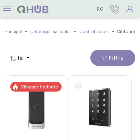
RO
Principal
Catalogul mărfurilor
Control acces
Cititoare
Filtru
fel
Vânzare fierbinte