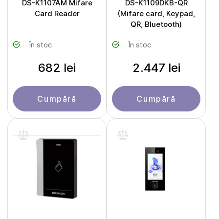
DS-K1107AM Mifare
DS-K1109DKB-QR
Card Reader
(Mifare card, Keypad,
QR, Bluetooth)
În stoc
În stoc
682 lei
2.447 lei
Cumpără
Cumpără