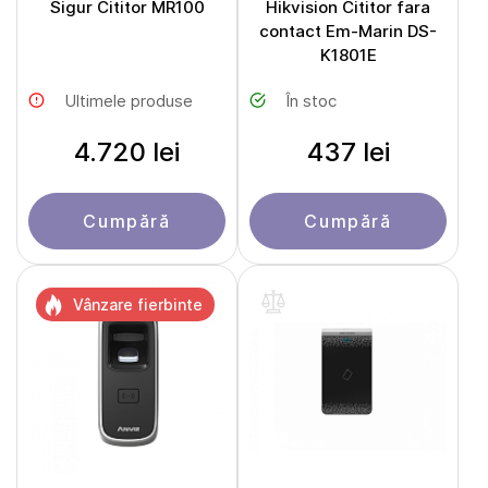
Sigur Cititor MR100
Hikvision Cititor fara
contact Em-Marin DS-
K1801E
Ultimele produse
În stoc
4.720 lei
437 lei
Cumpără
Cumpără
Vânzare fierbinte