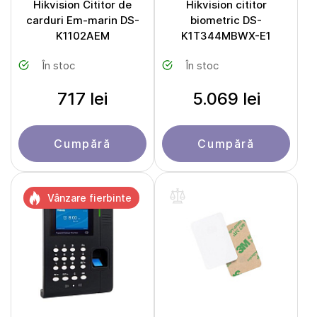
Hikvision Cititor de
Hikvision cititor
carduri Em-marin DS-
biometric DS-
K1102AEM
K1T344MBWX-E1
În stoc
În stoc
717 lei
5.069 lei
Cumpără
Cumpără
Vânzare fierbinte