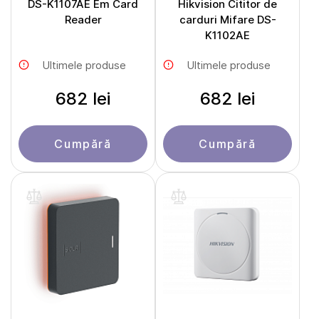
DS-K1107AE Em Card
Hikvision Cititor de
Reader
carduri Mifare DS-
K1102AE
Ultimele produse
Ultimele produse
682 lei
682 lei
Cumpără
Cumpără