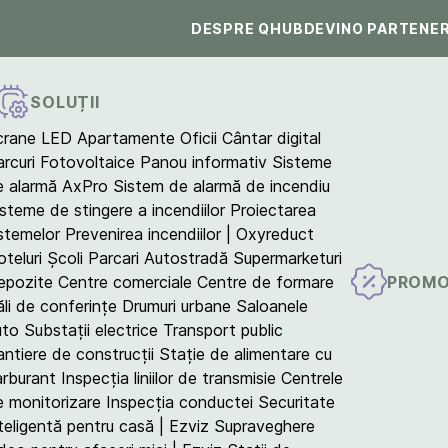
DESPRE QHUB
DEVINO PARTENE
SOLUȚII
crane LED
Apartamente
Oficii
Cântar digital
arcuri Fotovoltaice
Panou informativ
Sisteme
e alarmă AxPro
Sistem de alarmă de incendiu
isteme de stingere a incendiilor
Proiectarea
istemelor
Prevenirea incendiilor | Oxyreduct
teluri
Școli
Parcari
Autostradă
Supermarketuri
PROMO
epozite
Centre comerciale
Centre de formare
ăli de conferințe
Drumuri urbane
Saloanele
uto
Substații electrice
Transport public
antiere de construcții
Stație de alimentare cu
arburant
Inspecția liniilor de transmisie
Centrele
e monitorizare
Inspecția conductei
Securitate
teligentă pentru casă | Ezviz
Supraveghere