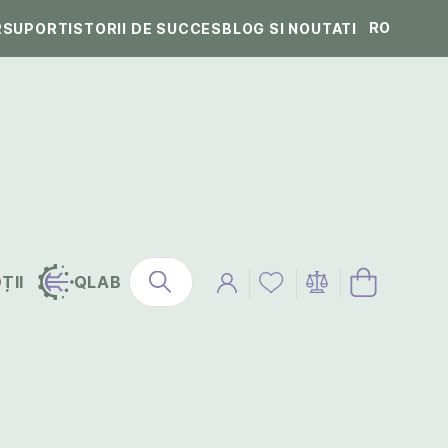
RO
R
SUPORT
ISTORII DE SUCCES
BLOG SI NOUTATI
ȚII
QLAB