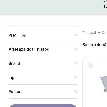
vi
a
Principal
Cat
Preț
lei
Sortați după
Afișează doar în stoc
Brand
Tip
Porturi