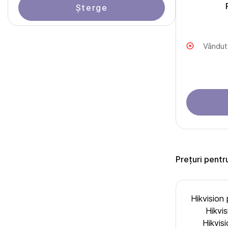
Șterge
Vândut
Prețuri pentr
Hikvision
Hikvis
Hikvi