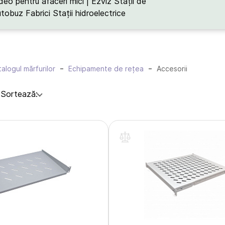
deo pentru afaceri mici | Ezviz
Stații de
utobuz
Fabrici
Stații hidroelectrice
alogul mărfurilor
Echipamente de rețea
Accesorii
:
Sortează: