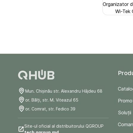
Organizator d
Wi-Tek C
Prod
Catalo
Mun. Chişinău str. Alexandru Hâjdeu 68
or. Bălți, str. M. Viteazul 65
Promoț
or. Comrat, str. Fedico 39
Soluții
Comand
Site-ul oficial al distribuitorului QGROUP
tech.qgroup.md