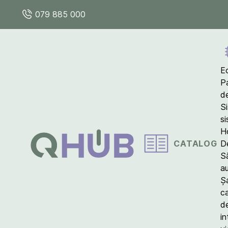
079 885 000
E
P
d
S
s
Ho
CATALOG
D
S
a
Ș
c
d
in