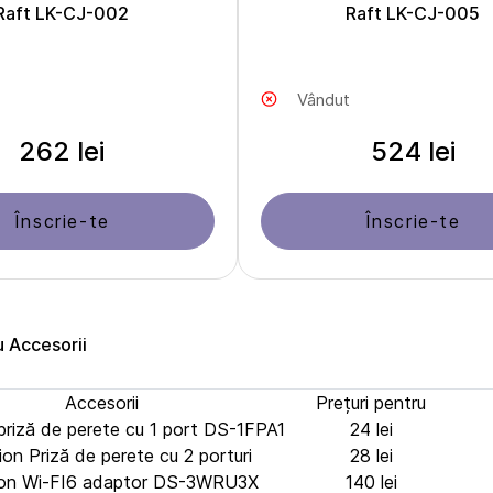
Raft LK-CJ-002
Raft LK-CJ-005
Vândut
262 lei
524 lei
Înscrie-te
Înscrie-te
u Accesorii
Accesorii
Prețuri pentru
 priză de perete cu 1 port DS-1FPA1
24 lei
ion Priză de perete cu 2 porturi
28 lei
sion Wi-FI6 adaptor DS-3WRU3X
140 lei