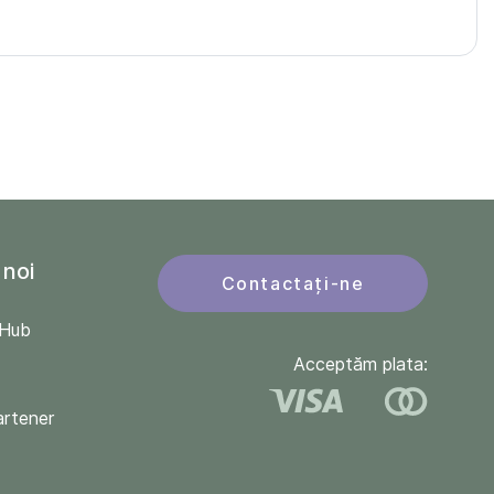
 noi
Contactați-ne
QHub
Acceptăm plata:
artener