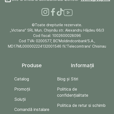
©Toate drepturile rezervate.
„Victiana" SRL Mun. Chişinău str. Alexandru Hâjdeu 66/3
Cod fiscal: 1002600028096
Cod TVA: 0200577, BC'Moldindconbank'S.A.,
MD17ML000002224132001546 fil.'Telecomtrans' Chisinau
Produse
Informații
Catalog
Blog și Stiri
Promoții
Politica de
confidențialitate
Soluții
Politica de retur si schimb
Comandă instalare