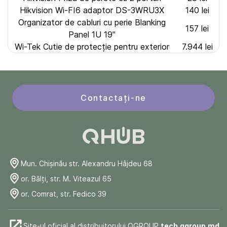
Hikvision Wi-FI6 adaptor DS-3WRU3X
140 lei
Organizator de cabluri cu perie Blanking
157 lei
Panel 1U 19"
Wi-Tek Cutie de protecție pentru exterior
7.944 lei
Contactați-ne
Mun. Chişinău str. Alexandru Hâjdeu 68
or. Bălți, str. M. Viteazul 65
or. Comrat, str. Fedico 39
Site-ul oficial al distribuitorului QGROUP
tech.qgroup.md