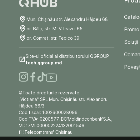
Prod
Catalo
Mun. Chişinău str. Alexandru Hâjdeu 68
or. Bălți, str. M. Viteazul 65
Promoț
or. Comrat, str. Fedico 39
Soluții
Comand
Site-ul oficial al distribuitorului QGROUP
tech.qgroup.md
Poveșt
©Toate drepturile rezervate.
„Victiana" SRL Mun. Chişinău str. Alexandru
Hâjdeu 66/3
Cod fiscal: 1002600028096
Cod TVA: 0200577, BC'Moldindconbank'S.A.,
MD17ML000002224132001546
fil.'Telecomtrans' Chisinau