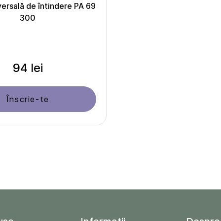
ersală de întindere PA 69
300
94 lei
Înscrie-te