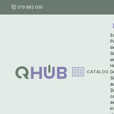
079 885 000
E
P
d
S
s
Ho
CATALOG
D
S
a
Ș
c
d
in