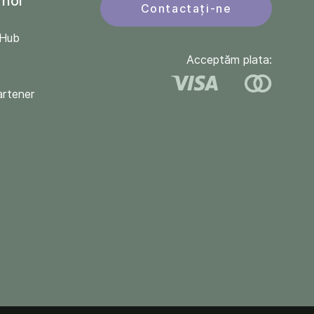
 noi
Contactați-ne
QHub
Acceptăm plata:
artener