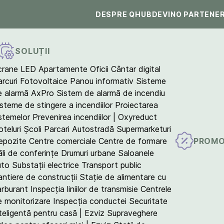
DESPRE QHUB
DEVINO PARTENE
SOLUȚII
crane LED
Apartamente
Oficii
Cântar digital
arcuri Fotovoltaice
Panou informativ
Sisteme
e alarmă AxPro
Sistem de alarmă de incendiu
isteme de stingere a incendiilor
Proiectarea
istemelor
Prevenirea incendiilor | Oxyreduct
teluri
Școli
Parcari
Autostradă
Supermarketuri
PROMO
epozite
Centre comerciale
Centre de formare
ăli de conferințe
Drumuri urbane
Saloanele
uto
Substații electrice
Transport public
antiere de construcții
Stație de alimentare cu
arburant
Inspecția liniilor de transmisie
Centrele
e monitorizare
Inspecția conductei
Securitate
teligentă pentru casă | Ezviz
Supraveghere