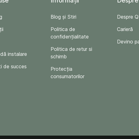
use
Informații
Despre
g
Blog și Stiri
Despre 
ii
Politica de
Carieră
confidențialitate
Devino p
Politica de retur si
ă instalare
schimb
i de succes
Protecția
consumatorilor