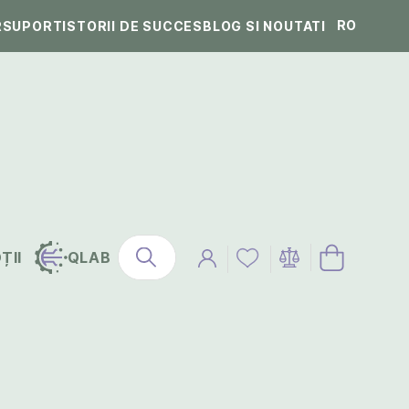
RO
R
SUPORT
ISTORII DE SUCCES
BLOG SI NOUTATI
ȚII
QLAB