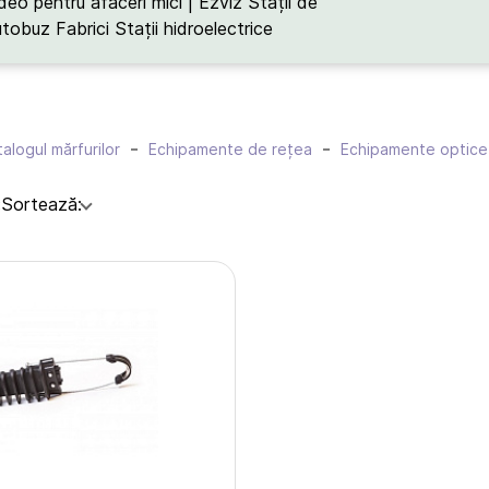
deo pentru afaceri mici | Ezviz
Stații de
utobuz
Fabrici
Stații hidroelectrice
alogul mărfurilor
Echipamente de rețea
Echipamente optice
:
Sortează: