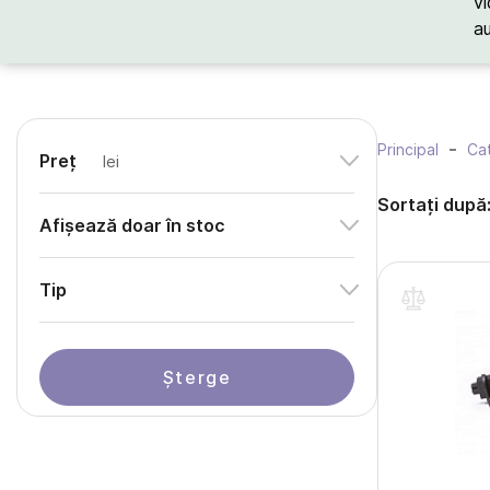
vi
a
Principal
Cat
Preț
lei
Sortați după
Afișează doar în stoc
Tip
Șterge