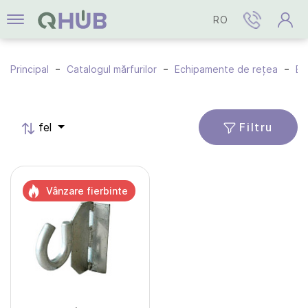
RO
Principal
Catalogul mărfurilor
Echipamente de rețea
Ec
Filtru
fel
Vânzare fierbinte