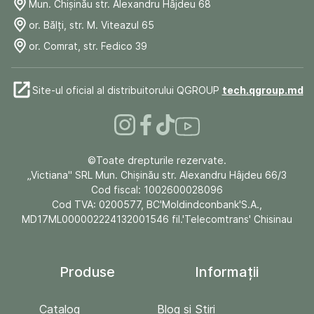
Mun. Chişinău str. Alexandru Hâjdeu 68
or. Bălți, str. M. Viteazul 65
or. Comrat, str. Fedico 39
Site-ul oficial al distribuitorului QGROUP
tech.qgroup.md
©Toate drepturile rezervate.
„Victiana" SRL Mun. Chişinău str. Alexandru Hâjdeu 66/3
Cod fiscal: 1002600028096
Cod TVA: 0200577, BC'Moldindconbank'S.A.,
MD17ML000002224132001546 fil.'Telecomtrans' Chisinau
Produse
Informații
Catalog
Blog și Stiri