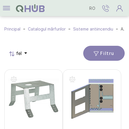
RO
Principal
Catalogul mărfurilor
Sisteme antiincendiu
Accesorii
Filtru
fel