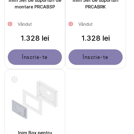
Inim Set de suporturi de
Inim Set de suporturi
montare PRCABSP
PRCABRK
Vândut
Vândut
1.328 lei
1.328 lei
Înscrie-te
Înscrie-te
Inim Box pentru