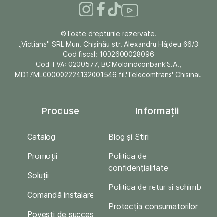
©Toate drepturile rezervate.
„Victiana" SRL Mun. Chişinău str. Alexandru Hâjdeu 66/3
Cod fiscal: 1002600028096
Cod TVA: 0200577, BC'Moldindconbank'S.A.,
MD17ML000002224132001546 fil.'Telecomtrans' Chisinau
Produse
Informații
Catalog
Blog și Stiri
Promoții
Politica de
confidențialitate
Soluții
Politica de retur si schimb
Comandă instalare
Protecția consumatorilor
Povești de succes