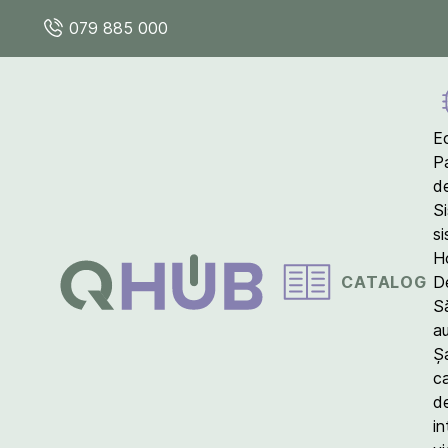
079 885 000
E
P
d
S
s
Ho
CATALOG
D
S
a
Ș
c
d
in