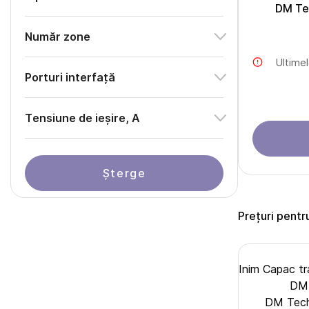
DM Te
Număr zone
Ultime
Porturi interfață
Тensiune de ieșire, A
Șterge
Prețuri pentr
Inim Capac t
DM 
DM Tech