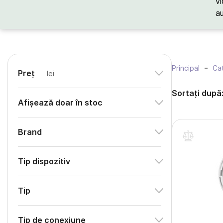
vi
a
Principal
Cat
Preț
lei
Sortați după
Afișează doar în stoc
Brand
Tip dispozitiv
Tip
Tip de conexiune