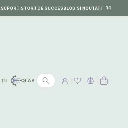
RO
R
SUPORT
ISTORII DE SUCCES
BLOG SI NOUTATI
ȚII
QLAB