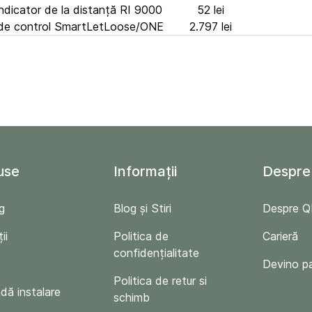
dicator de la distanță RI 9000
52 lei
 de control SmartLetLoose/ONE
2.797 lei
use
Informații
Despre
g
Blog și Stiri
Despre 
ii
Politica de
Carieră
confidențialitate
Devino p
Politica de retur si
ă instalare
schimb