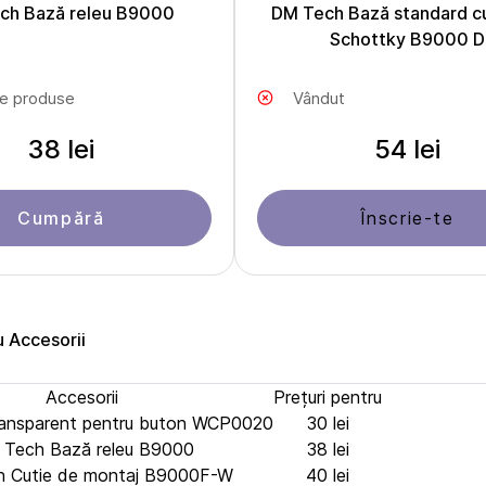
ch Bază releu B9000
DM Tech Bază standard c
Schottky B9000 D
le produse
Vândut
38 lei
54 lei
Cumpără
Înscrie-te
u Accesorii
Accesorii
Prețuri pentru
ransparent pentru buton WCP0020
30 lei
Tech Bază releu B9000
38 lei
 Cutie de montaj B9000F-W
40 lei