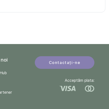
 noi
Contactați-ne
QHub
Acceptăm plata:
artener