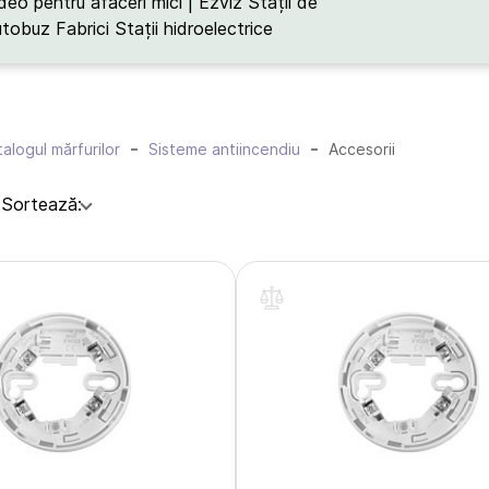
deo pentru afaceri mici | Ezviz
Stații de
utobuz
Fabrici
Stații hidroelectrice
alogul mărfurilor
Sisteme antiincendiu
Accesorii
:
Sortează: