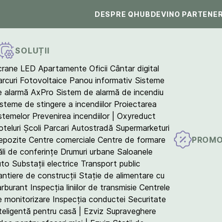
DESPRE QHUB
DEVINO PARTENE
SOLUȚII
crane LED
Apartamente
Oficii
Cântar digital
arcuri Fotovoltaice
Panou informativ
Sisteme
e alarmă AxPro
Sistem de alarmă de incendiu
isteme de stingere a incendiilor
Proiectarea
istemelor
Prevenirea incendiilor | Oxyreduct
teluri
Școli
Parcari
Autostradă
Supermarketuri
PROMO
epozite
Centre comerciale
Centre de formare
ăli de conferințe
Drumuri urbane
Saloanele
uto
Substații electrice
Transport public
antiere de construcții
Stație de alimentare cu
arburant
Inspecția liniilor de transmisie
Centrele
e monitorizare
Inspecția conductei
Securitate
teligentă pentru casă | Ezviz
Supraveghere