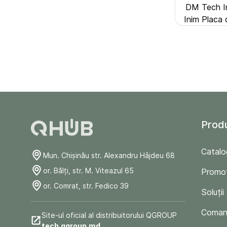
DM Tech In
Inim Placa
Prod
Catalo
Mun. Chişinău str. Alexandru Hâjdeu 68
or. Bălți, str. M. Viteazul 65
Promoț
or. Comrat, str. Fedico 39
Soluții
Comand
Site-ul oficial al distribuitorului QGROUP
tech.qgroup.md