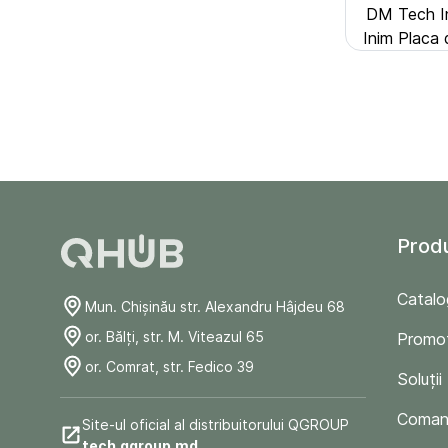
DM Tech In
Inim Placa
Prod
Catalo
Mun. Chişinău str. Alexandru Hâjdeu 68
or. Bălți, str. M. Viteazul 65
Promoț
or. Comrat, str. Fedico 39
Soluții
Comand
Site-ul oficial al distribuitorului QGROUP
tech.qgroup.md