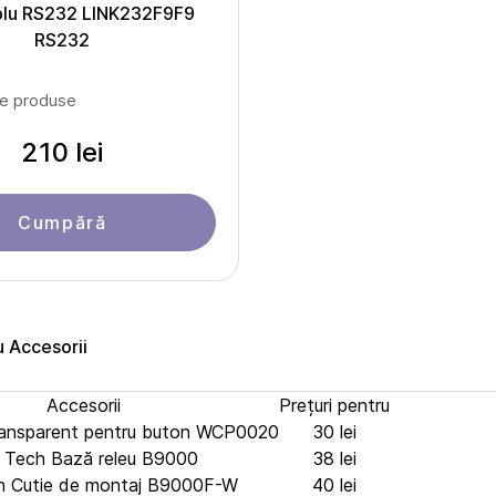
blu RS232 LINK232F9F9
RS232
le produse
210 lei
Cumpără
u Accesorii
Accesorii
Prețuri pentru
ransparent pentru buton WCP0020
30 lei
Tech Bază releu B9000
38 lei
 Cutie de montaj B9000F-W
40 lei