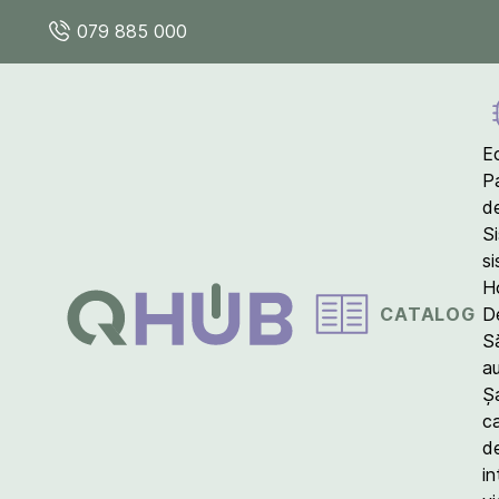
079 885 000
E
P
d
S
s
Ho
CATALOG
D
S
a
Ș
c
d
in