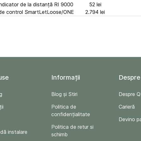
dicator de la distanță RI 9000
52 lei
 de control SmartLetLoose/ONE
2.794 lei
use
Informații
Despre
g
Blog și Stiri
Despre 
ii
Politica de
Carieră
confidențialitate
Devino p
Politica de retur si
ă instalare
schimb