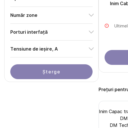
Inim Ca
Număr zone
Ultime
Porturi interfață
Тensiune de ieșire, A
Șterge
Prețuri pentr
Inim Capac t
DM 
DM Tech