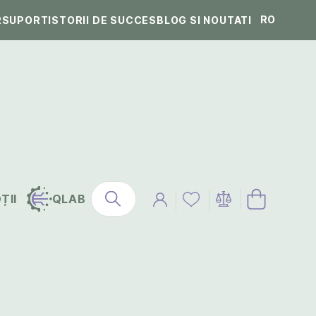
RO
R
SUPORT
ISTORII DE SUCCES
BLOG SI NOUTATI
ȚII
QLAB