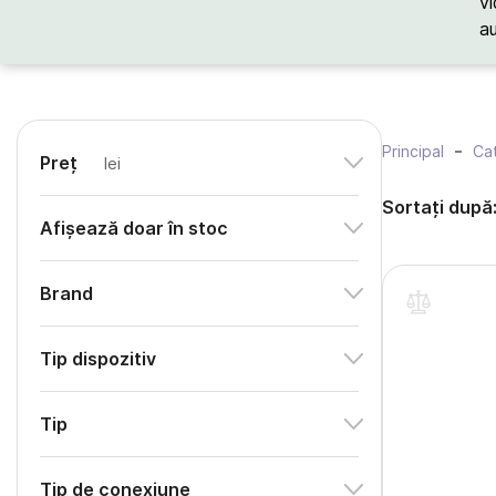
vi
a
Principal
Cat
Preț
lei
Sortați după
Afișează doar în stoc
Brand
Tip dispozitiv
Tip
Tip de conexiune