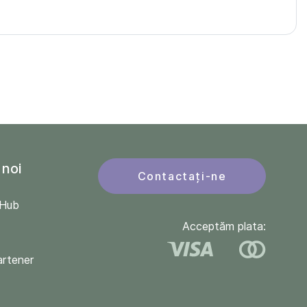
 noi
Contactați-ne
QHub
Acceptăm plata:
artener