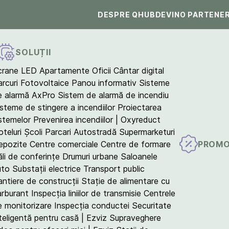
DESPRE QHUB
DEVINO PARTENE
SOLUȚII
crane LED
Apartamente
Oficii
Cântar digital
arcuri Fotovoltaice
Panou informativ
Sisteme
e alarmă AxPro
Sistem de alarmă de incendiu
isteme de stingere a incendiilor
Proiectarea
istemelor
Prevenirea incendiilor | Oxyreduct
teluri
Școli
Parcari
Autostradă
Supermarketuri
PROMO
epozite
Centre comerciale
Centre de formare
ăli de conferințe
Drumuri urbane
Saloanele
uto
Substații electrice
Transport public
antiere de construcții
Stație de alimentare cu
arburant
Inspecția liniilor de transmisie
Centrele
e monitorizare
Inspecția conductei
Securitate
teligentă pentru casă | Ezviz
Supraveghere