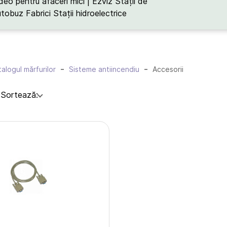
deo pentru afaceri mici | Ezviz
Stații de
utobuz
Fabrici
Stații hidroelectrice
alogul mărfurilor
Sisteme antiincendiu
Accesorii
:
Sortează: