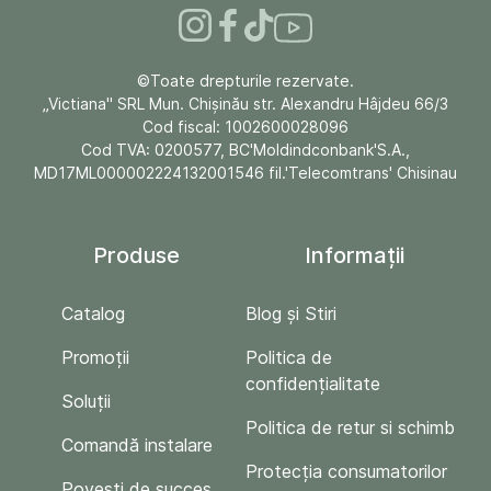
©Toate drepturile rezervate.
„Victiana" SRL Mun. Chişinău str. Alexandru Hâjdeu 66/3
Cod fiscal: 1002600028096
Cod TVA: 0200577, BC'Moldindconbank'S.A.,
MD17ML000002224132001546 fil.'Telecomtrans' Chisinau
Produse
Informații
Catalog
Blog și Stiri
Promoții
Politica de
confidențialitate
Soluții
Politica de retur si schimb
Comandă instalare
Protecția consumatorilor
Povești de succes