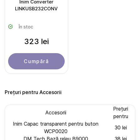
Inim Converter
LINKUSB232CONV
În stoc
323 lei
Cumpără
Prețuri pentru Accesorii
Prețuri
Accesorii
pentru
Inim Capac transparent pentru buton
30 lei
WCP0020
DM Tech Bază releu B9000
38 lei