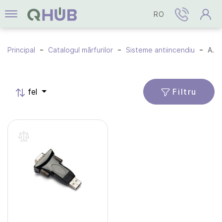
RO
Principal
Catalogul mărfurilor
Sisteme antiincendiu
Accesorii
Filtru
fel