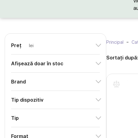
vi
a
Principal
Cat
Preț
lei
Sortați după
Afișează doar în stoc
Brand
Tip dispozitiv
Tip
Format