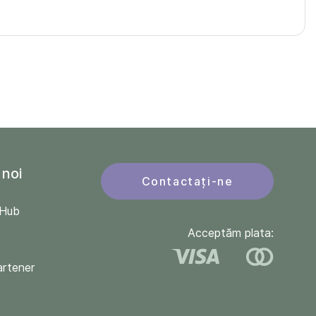
 noi
Contactați-ne
QHub
Acceptăm plata:
artener