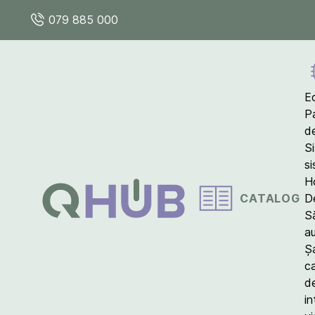
079 885 000
E
P
d
S
s
Ho
CATALOG
D
S
a
Ș
c
d
in