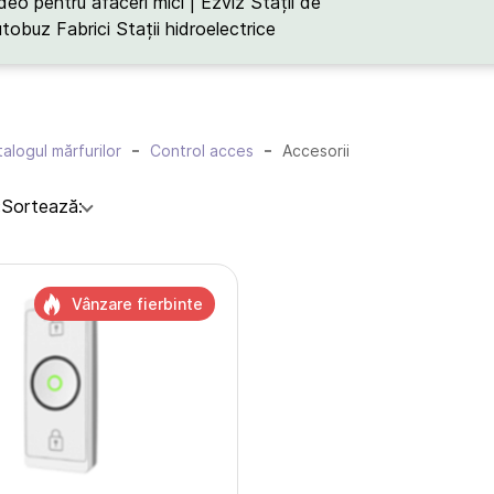
deo pentru afaceri mici | Ezviz
Stații de
utobuz
Fabrici
Stații hidroelectrice
alogul mărfurilor
Control acces
Accesorii
:
Sortează:
Vânzare fierbinte