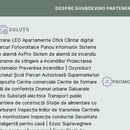
DESPRE QHUB
DEVINO PARTENE
SOLUȚII
crane LED
Apartamente
Oficii
Cântar digital
arcuri Fotovoltaice
Panou informativ
Sisteme
e alarmă AxPro
Sistem de alarmă de incendiu
isteme de stingere a incendiilor
Proiectarea
istemelor
Prevenirea incendiilor | Oxyreduct
teluri
Școli
Parcari
Autostradă
Supermarketuri
PROMO
epozite
Centre comerciale
Centre de formare
ăli de conferințe
Drumuri urbane
Saloanele
uto
Substații electrice
Transport public
antiere de construcții
Stație de alimentare cu
arburant
Inspecția liniilor de transmisie
Centrele
e monitorizare
Inspecția conductei
Securitate
teligentă pentru casă | Ezviz
Supraveghere