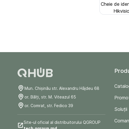
Cheie de ide
Hikvis
Prod
Catalo
Mun. Chişinău str. Alexandru Hâjdeu 68
or. Bălți, str. M. Viteazul 65
Promoț
or. Comrat, str. Fedico 39
Soluții
Comand
Site-ul oficial al distribuitorului QGROUP
tech.qgroup.md