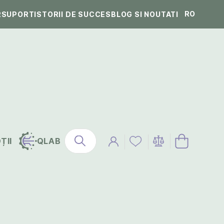
RO
R
SUPORT
ISTORII DE SUCCES
BLOG SI NOUTATI
ȚII
QLAB