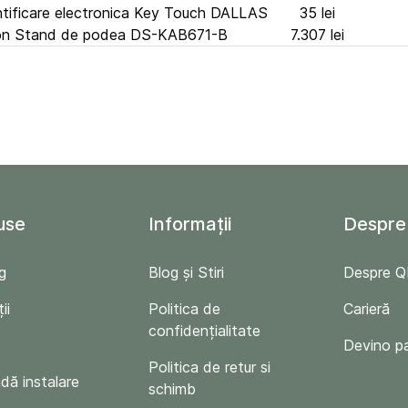
ntificare electronica Key Touch DALLAS
35 lei
ion Stand de podea DS-KAB671-B
7.307 lei
use
Informații
Despre
g
Blog și Stiri
Despre 
ii
Politica de
Carieră
confidențialitate
Devino p
Politica de retur si
ă instalare
schimb