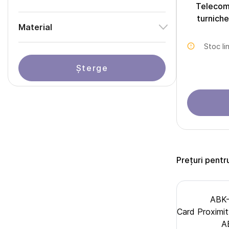
Telecom
turnich
Material
Stoc li
Șterge
Prețuri pentr
ABK-
Card Proxim
A