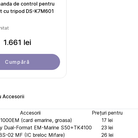
anda de control pentru
et cu tripod DS-K7M601
mitat
1.661 lei
Cumpără
u Accesorii
Accesorii
Prețuri pentru
1000EM (card emarine, groasa)
17 lei
ity Dual-Format EM-Marine S50+TK4100
23 lei
BS-02 MF (IC breloc Mifare)
26 lei