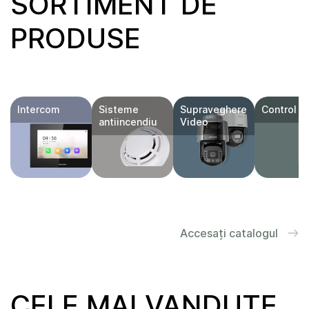
SORTIMENT DE
PRODUSE
Intercom
Sisteme
Supraveghere
Control a
antiincendiu
Video
Accesați catalogul
CELE MAI VANDUTE