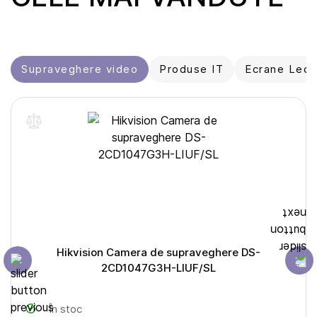
Supraveghere video
Produse IT
Ecrane Led ș
Hikvision Camera de supraveghere DS-
2CD1047G3H-LIUF/SL
În stoc