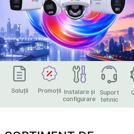
Soluții
Promoții
Instalare și
Suport
configurare
tehnic