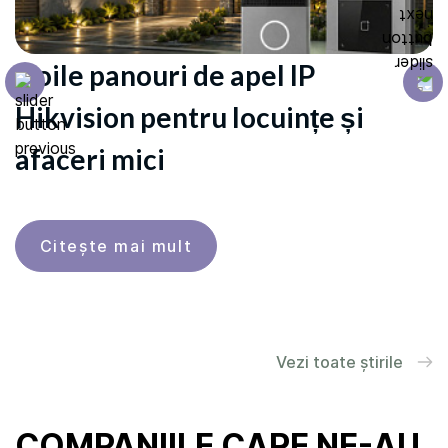
Noile panouri de apel IP
N
Hikvision pentru locuințe și
T
afaceri mici
c
Сiteşte mai mult
Vezi toate știrile
COMPANIILE CARE NE-AU