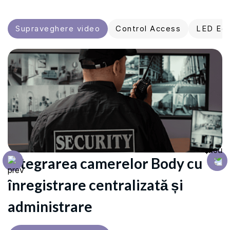
Supraveghere video
Control Access
LED Ec
Integrarea camerelor Body cu
S
înregistrare centralizată și
p
administrare
f