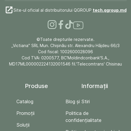
Site-ul oficial al distribuitorului QGROUP
tech.qgroup.md
©Toate drepturile rezervate.
„Victiana" SRL Mun. Chişinău str. Alexandru Hâjdeu 66/3
Cod fiscal: 1002600028096
Cod TVA: 0200577, BC'Moldindconbank'S.A.,
MD17ML000002224132001546 fil.'Telecomtrans' Chisinau
Produse
Informații
Catalog
Blog și Stiri
Promoții
Politica de
confidențialitate
Soluții